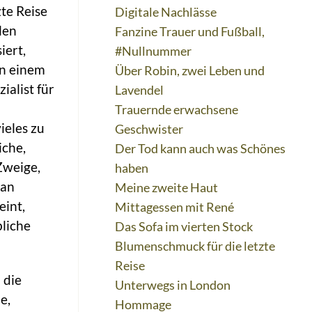
te Reise
Digitale Nachlässe
len
Fanzine Trauer und Fußball,
iert,
#Nullnummer
in einem
Über Robin, zwei Leben und
ialist für
Lavendel
Trauernde erwachsene
ieles zu
Geschwister
iche,
Der Tod kann auch was Schönes
Zweige,
haben
man
Meine zweite Haut
eint,
Mittagessen mit René
bliche
Das Sofa im vierten Stock
Blumenschmuck für die letzte
Reise
 die
Unterwegs in London
e,
Hommage