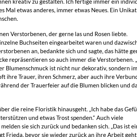
en kreativ zu gestalten. Ich fertige immer ein indivi
des Mal etwas anderes, immer etwas Neues. Ein Unikat
nschen.
einen Verstorbenen, der gerne las und Rosen liebte.
einzelne Buchseiten eingearbeitet waren und dazwisc
rstorbenen an, bedankte sich und sagte, das hätte g
cke repräsentieren so auch immer die Verstorbenen. „
„Der Blumenschmuck ist nicht nur dekorativ, sondern 
ft ihre Trauer, ihren Schmerz, aber auch ihre Verbun
 während der Trauerfeier auf die Blumen blicken und 
d über die reine Floristik hinausgeht. „Ich habe das Gefü
terstützen und etwas Trost spenden.“ Auch viele
 melden sie sich zurück und bedanken sich. „Das ist e
agt Frieda, bevor sie wieder zurück an ihre Arbeit geht