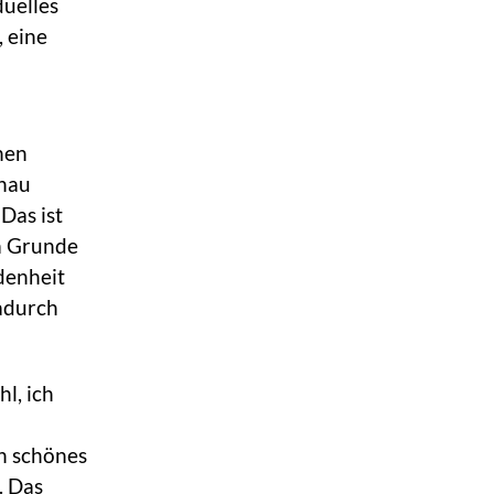
duelles
, eine
hen
enau
Das ist
im Grunde
denheit
dadurch
hl, ich
in schönes
. Das