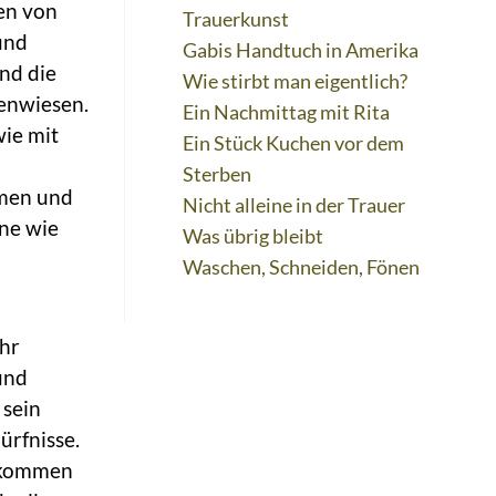
en von
Trauerkunst
und
Gabis Handtuch in Amerika
nd die
Wie stirbt man eigentlich?
nenwiesen.
Ein Nachmittag mit Rita
wie mit
Ein Stück Kuchen vor dem
Sterben
men und
Nicht alleine in der Trauer
rne wie
Was übrig bleibt
Waschen, Schneiden, Fönen
ehr
und
 sein
ürfnisse.
llkommen