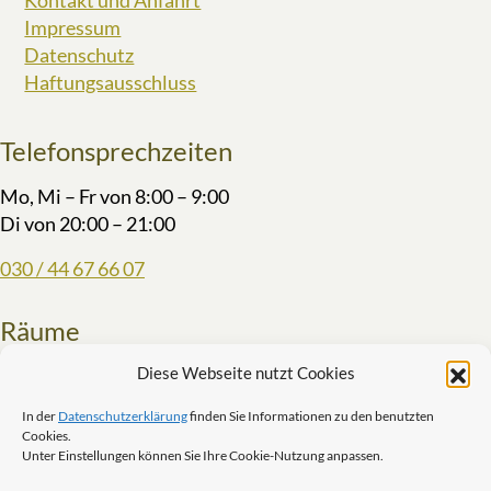
Kontakt und Anfahrt
Impressum
Datenschutz
Haftungsausschluss
Telefonsprechzeiten
Mo, Mi – Fr von 8:00 – 9:00
Di von 20:00 – 21:00
030 / 44 67 66 07
Räume
Diese Webseite nutzt Cookies
Bei
Meeet
Chausseestraße 86
In der
Datenschutzerklärung
finden Sie Informationen zu den benutzten
10115 Berlin
Cookies.
beratung(at)carmenmayer.de
Unter Einstellungen können Sie Ihre Cookie-Nutzung anpassen.