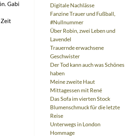
ön. Gabi
Digitale Nachlässe
Fanzine Trauer und Fußball,
 Zeit
#Nullnummer
Über Robin, zwei Leben und
Lavendel
Trauernde erwachsene
Geschwister
Der Tod kann auch was Schönes
haben
Meine zweite Haut
Mittagessen mit René
Das Sofa im vierten Stock
Blumenschmuck für die letzte
Reise
Unterwegs in London
Hommage